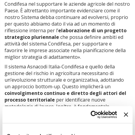
Condifesa nel supportare le aziende agricole del nostro
Paese. È altrettanto importante evidenziare come il
nostro Sistema debba continuare ad evolversi, proprio
per questo abbiamo dato il via ad un momento di
riflessione interna per l’
elaborazione di un progetto
strategico pluriennale
che possa definire ambiti ed
attività del sistema Condifesa, per supportare e
favorire le imprese associate nella pianificazione della
miglior strategia di adattamento».
Il sistema Asnacodi Italia-Condifesa e quello della
gestione del rischio in agricoltura necessitano di
un’evoluzione strutturale e organizzativa, adottando
un approccio bottom-up. Questo implicherà un
coinvolgimento continuo e diretto degli attori del
processo territoriale
per identificare nuove
metodologie di lavoro. Inoltre, è fondamentale
introdurre azioni per migliorare l’efficacia della
gestione del rischio a partire dall’incrementare la
consapevolezza del rischio, soprattutto tra i giovani
imprenditori, attraverso un’azione coordinata con il