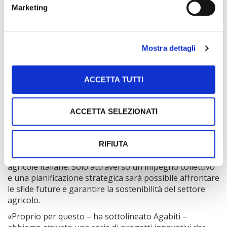
istituzioni. È indispensabile sviluppare specifiche
Marketing
partnership tra pubblico e privato per affrontare le
sfide del settore
. Un esempio concreto è il
fondo
AgriCat
, che opera in modo sinergico con le polizze
assicurative per mitigare le perdite dovute ad eventi
Mostra dettagli
climatici estremi come siccità, gelo o brina, alluvioni.
Questo rappresenta solo il primo passo verso una
cooperazione più ampia e strutturata» – ha concluso
ACCETTA TUTTI
Berti.
Guardare avanti
ACCETTA SELEZIONATI
L’assemblea di Asnacodi Italia ha voluto ribadire
l’importanza di guardare avanti con determinazione e di
RIFIUTA
adottare misure concrete per supportare le imprese
agricole italiane. Solo attraverso un impegno collettivo
e una pianificazione strategica sarà possibile affrontare
le sfide future e garantire la sostenibilità del settore
agricolo.
«Proprio per questo – ha sottolineato Agabiti –