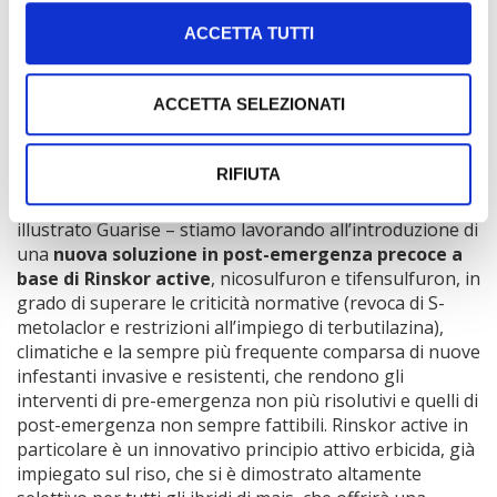
Novità per mais e bietola
ACCETTA TUTTI
Passando alle colture estive Corteva ha sviluppato
diverse soluzioni in grado di supportare gli agricoltori
ACCETTA SELEZIONATI
che oggi si trovano ad affrontare un contesto
normativo in profondo cambiamento, che sta riducendo
sensibilmente il numero di prodotti disponibili.
RIFIUTA
«Per il controllo delle
infestanti del mais
– ha
illustrato Guarise – stiamo lavorando all’introduzione di
una
nuova soluzione in post-emergenza precoce a
base di Rinskor active
, nicosulfuron e tifensulfuron, in
grado di superare le criticità normative (revoca di S-
metolaclor e restrizioni all’impiego di terbutilazina),
climatiche e la sempre più frequente comparsa di nuove
infestanti invasive e resistenti, che rendono gli
interventi di pre-emergenza non più risolutivi e quelli di
post-emergenza non sempre fattibili. Rinskor active in
particolare è un innovativo principio attivo erbicida, già
impiegato sul riso, che si è dimostrato altamente