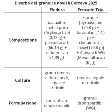
Diserbo del grano: le novità Corteva 2025
Eledura
Fencade Trio
Floramix
halauxifen-
[pyroxsulam
metile puro
(70,8 g) +
(Arylex active)
florasulam (14,2
(0,13 g) +
g) +
Composizione
prosulfocarb
cloquintocet
(66,14 g) +
mexyl (70,8 g)]
diflufenican
+ Altivate 6 WG
(1,39 g)
[Mesosulfuron
(6 g)]
grano tenero
e duro, orzo,
tenero, segale
Colture
segale e
e triticale
triticale
granuli
concentrato
Formulazione
idrodisperdibili
emulsionabile
(WG)