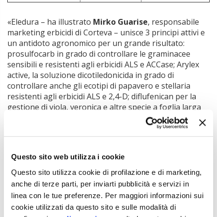
«Eledura – ha illustrato
Mirko Guarise
, responsabile
marketing erbicidi di Corteva – unisce 3 principi attivi e
un antidoto agronomico per un grande risultato:
prosulfocarb in grado di controllare le graminacee
sensibili e resistenti agli erbicidi ALS e ACCase; Arylex
active, la soluzione dicotiledonicida in grado di
controllare anche gli ecotipi di papavero e stellaria
resistenti agli erbicidi ALS e 2,4-D; diflufenican per la
gestione di viola, veronica e altre specie a foglia larga
anche resistenti agli erbicidi ALS e 2,4-D. Fencade Trio
è, invece, un “super-graminicida” in combi-pack tra
Floramix (pyroxsulam + florasulam) e Altivate 6 WG
(mesosulfuron), che offre una soluzione ideale per le
Questo sito web utilizza i cookie
applicazioni di post-emergenza e con la possibilità di
aggiungere un dicotiledonicida specifico come Zypar o
Questo sito utilizza cookie di profilazione e di marketing,
Columbus».
anche di terze parti, per inviarti pubblicità e servizi in
linea con le tue preferenze. Per maggiori informazioni sui
Passando alla difesa fungicida la novità in questo caso è
rappresentata dalle soluzioni a base di
Inatreq active
,
cookie utilizzati da questo sito e sulle modalità di