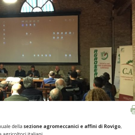
nuale della
sezione agromeccanici e affini di Rovigo
,
gricoltori italiani.