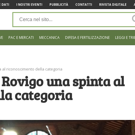
 DATI
I NOSTRI EVENTI
PUBBLICITÀ
CONTATTI
RIVISTA DIGITALE
VE
PAC E MERCATI
MECCANICA
DIFESA E FERTILIZZAZIONE
LEGGI E TRI
 al riconoscimento della categoria
Rovigo una spinta al
la categoria