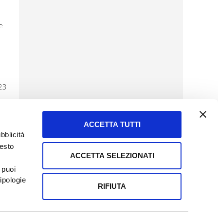
e
 23
ACCETTA TUTTI
bblicità
uesto
ACCETTA SELEZIONATI
SERVIZIO CLIENTI
 puoi
8057523
Tel + 39.045.8009480
ipologie
ormatoreagrario.it
clienti@informatoreagrario.it
RIFIUTA