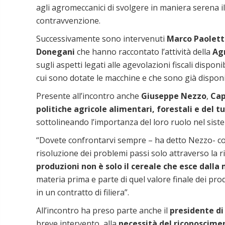
agli agromeccanici di svolgere in maniera serena il
contravvenzione.
Successivamente sono intervenuti
Marco Paolett
Donegani
che hanno raccontato l’attività della
Ag
sugli aspetti legati alle agevolazioni fiscali disponi
cui sono dotate le macchine e che sono già disponi
Presente all’incontro anche
Giuseppe Nezzo
,
Cap
politiche agricole alimentari,
forestali e del t
sottolineando l’importanza del loro ruolo nel sist
“Dovete confrontarvi sempre – ha detto Nezzo- c
risoluzione dei problemi passi solo attraverso la r
produzioni non è solo il cereale che esce dalla
materia prima e parte di quel valore finale dei pro
in un contratto di filiera”.
All’incontro ha preso parte anche il
presidente di
breve intervento, alla
necessità del riconoscime