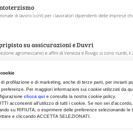
ontoterzismo
azionale di lavoro (ccnl) per i lavoratori dipendenti delle imprese ch
ripista su assicurazioni e Duvri
ezione agromeccanici e affini di Venezia e Rovigo si sono riuniti, il
 cookie
di profilazione e di marketing, anche di terze parti, per inviarti pu
ue preferenze. Per maggiori informazioni sui cookie utilizzati da q
nfigurazione
clicca qui
e consulta la nostra cookie policy.
SEDE
PUBBLICITÀ
I acconsenti all’utilizzo di tutti i cookie. Se non sei d’accordo,
Tel + 39.045.8057511
Tel + 39.045.
liccando su RIFIUTA, o esprimere delle preferenze selezionando le t
info@informatoreagrario.it
pubblicita@inf
ccettare e cliccando ACCETTA SELEZIONATI.