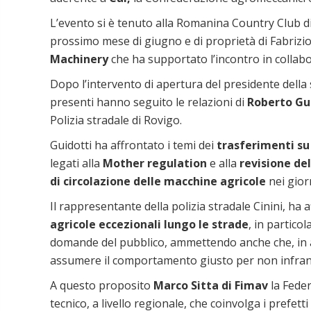
L’evento si è tenuto alla Romanina Country Club d
prossimo mese di giugno e di proprietà di Fabrizio
Machinery
che ha supportato l’incontro in colla
Dopo l’intervento di apertura del presidente della
presenti hanno seguito le relazioni di
Roberto Gu
Polizia stradale di Rovigo.
Guidotti ha affrontato i temi dei
trasferimenti su 
legati alla
Mother regulation
e alla
revisione de
di circolazione delle macchine agricole
nei giorn
Il rappresentante della polizia stradale Cinini, h
agricole eccezionali lungo le strade
, in partico
domande del pubblico, ammettendo anche che, in alc
assumere il comportamento giusto per non infrange
A questo proposito
Marco Sitta di Fimav
la Fede
tecnico, a livello regionale, che coinvolga i prefet