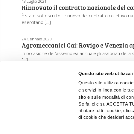
13 Luglio 2021
Rinnovato il contratto nazionale del c
È stato sottoscritto il rinnovo del contratto collettivo n
esercitano […]
24 Gennaio 2020
Agromeccanici Cai: Rovigo e Venezia ap
In occasione dell’assemblea annuale gli associati della s
[…]
Questo sito web utilizza i
Questo sito utilizza cookie 
e servizi in linea con le t
sito e sulle modalità di co
Se fai clic su ACCETTA TUTT
rifiutare tutti i cookie, c
di cookie che desideri a
EDIZIONI L'INFORMATORE AGRARIO Srl
Via Bencivenga-Biondiani, 16 - 37133 Verona - I