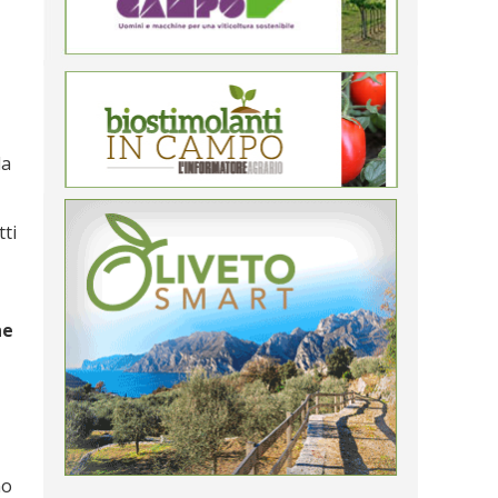
la
tti
e
ne
no