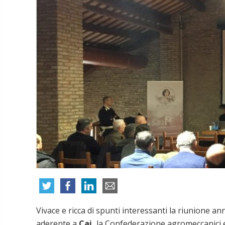
Vivace e ricca di spunti interessanti la riunione an
aderente a
Cai,
la Confederazione agromeccanici e a