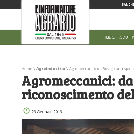
BANCHE
FILIERE PRODUTTI
Home
\
Agroindustria
\
Agromeccanici: da Rovigo una spinta
Agromeccanici: da 
riconoscimento del
29 Gennaio 2019