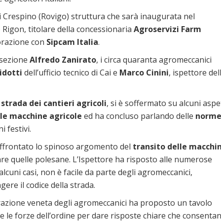
i Crespino (Rovigo) struttura che sarà inaugurata nel
 Rigon, titolare della concessionaria
Agroservizi Farm
borazione con
Sipcam Italia
.
 sezione
Alfredo Zanirato
, i circa quaranta agromeccanici
idotti
dell’ufficio tecnico di Cai e
Marco Cinini
, ispettore del
strada dei cantieri agricoli
, si è soffermato su alcuni aspe
lle macchine agricole
ed ha concluso parlando delle
norm
i festivi.
a affrontato lo spinoso argomento del
transito delle macchi
lare quelle polesane. L’Ispettore ha risposto alle numerose
uni casi, non è facile da parte degli agromeccanici,
re il codice della strada.
razione veneta degli agromeccanici ha proposto un tavolo
ti e le forze dell’ordine per dare risposte chiare che consenta