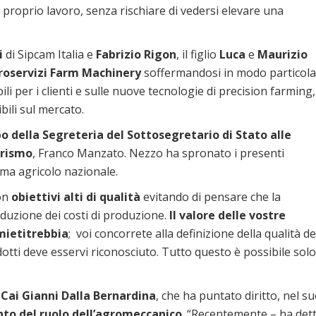
 proprio lavoro, senza rischiare di vedersi elevare una
i
di Sipcam Italia e
Fabrizio Rigon
, il figlio
Luca
e
Maurizio
roservizi Farm Machinery
soffermandosi in modo particola
bili per i clienti e sulle nuove tecnologie di precision farming,
bili sul mercato.
o della Segreteria del Sottosegretario di Stato alle
urismo
, Franco Manzato. Nezzo ha spronato i presenti
ema agricolo nazionale.
on
obiettivi alti di qualità
evitando di pensare che la
iduzione dei costi di produzione.
Il valore delle vostre
 mietitrebbia
; voi concorrete alla definizione della qualità de
dotti deve esservi riconosciuto. Tutto questo è possibile solo
 Cai Gianni Dalla Bernardina
, che ha puntato diritto, nel s
nto del ruolo dell’agromeccanico
. “Recentemente – ha det