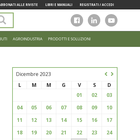
ABBONATI ALLE RIVISTE
LIBRI E MANUALI
REGISTRATI / ACCEDI
Cerca
nel
sito
BUTI
AGROINDUSTRIA
PRODOTTI E SOLUZIONI
Dicembre 2023
L
M
M
G
V
S
D
01
02
03
04
05
06
07
08
09
10
11
12
13
14
15
16
17
18
19
20
21
22
23
24