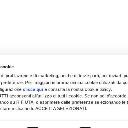
 cookie
di profilazione e di marketing, anche di terze parti, per inviarti pu
ue preferenze. Per maggiori informazioni sui cookie utilizzati da q
nfigurazione
clicca qui
e consulta la nostra cookie policy.
SEDE
PUBBLICITÀ
I acconsenti all’utilizzo di tutti i cookie. Se non sei d’accordo,
Tel + 39.045.8057511
Tel + 39.045.
liccando su RIFIUTA, o esprimere delle preferenze selezionando le t
info@informatoreagrario.it
pubblicita@inf
ccettare e cliccando ACCETTA SELEZIONATI.