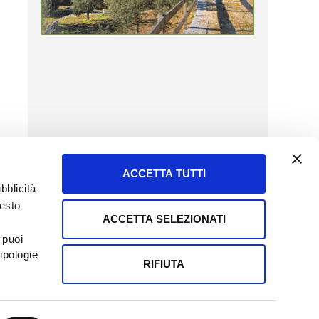
ACCETTA TUTTI
bblicità
uesto
ACCETTA SELEZIONATI
SERVIZIO CLIENTI
 puoi
8057523
Tel + 39.045.8009480
ipologie
ormatoreagrario.it
clienti@informatoreagrario.it
RIFIUTA