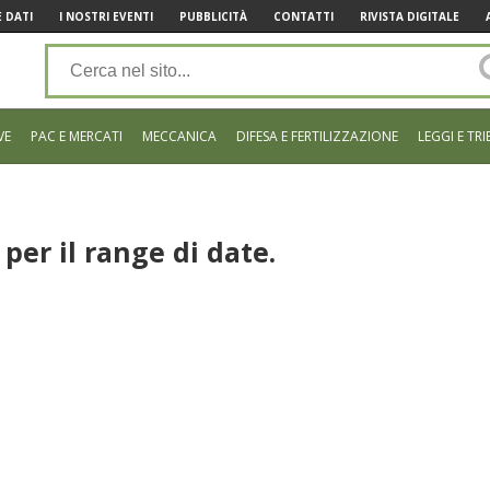
 DATI
I NOSTRI EVENTI
PUBBLICITÀ
CONTATTI
RIVISTA DIGITALE
VE
PAC E MERCATI
MECCANICA
DIFESA E FERTILIZZAZIONE
LEGGI E TRI
per il range di date.