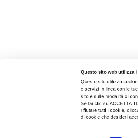
Questo sito web utilizza i
Questo sito utilizza cookie 
e servizi in linea con le t
sito e sulle modalità di co
Se fai clic su ACCETTA TUTT
rifiutare tutti i cookie, c
EDIZIONI L'INFORMATORE AGRARIO Srl
di cookie che desideri a
Via Bencivenga-Biondiani, 16 - 37133 Verona - I