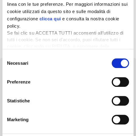
linea con le tue preferenze. Per maggiori informazioni sui
25 Giugno 2025
cookie utilizzati da questo sito e sulle modalità di
Strategia idrica UE: gli
configurazione
clicca qui
e consulta la nostra cookie
agricoltori usino i soldi della
policy.
Pac
Se fai clic su ACCETTA TUTTI acconsenti all’utilizzo di
tutti i cookie. Se non sei d’accordo, puoi rifiutare tutti i
1
2
3
Successivo »
cookie, cliccando su RIFIUTA, o esprimere delle
preferenze selezionando le tipologie di cookie che
Selezione
desideri accettare e cliccando ACCETTA SELEZIONATI.
Necessari
del
consenso
Preferenze
Newsletter
Statistiche
Scopri un servizio d'informazione di alta qualità. Tagliato sulle tue
esigenze.
Marketing
ISCRIVITI