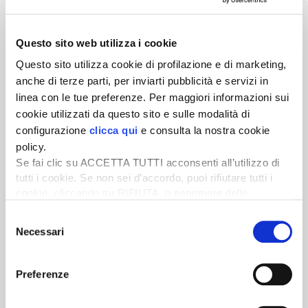
Questo sito web utilizza i cookie
Questo sito utilizza cookie di profilazione e di marketing,
Newsletter
anche di terze parti, per inviarti pubblicità e servizi in
linea con le tue preferenze. Per maggiori informazioni sui
Scopri un servizio d'informazione di alta qualità. Tagliato sulle tue
esigenze.
cookie utilizzati da questo sito e sulle modalità di
configurazione
clicca qui
e consulta la nostra cookie
ISCRIVITI
policy.
Se fai clic su ACCETTA TUTTI acconsenti all’utilizzo di
tutti i cookie. Se non sei d’accordo, puoi rifiutare tutti i
cookie, cliccando su RIFIUTA, o esprimere delle
preferenze selezionando le tipologie di cookie che
Selezione
desideri accettare e cliccando ACCETTA SELEZIONATI.
Necessari
del
consenso
Preferenze