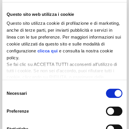
Questo sito web utilizza i cookie
Questo sito utilizza cookie di profilazione e di marketing,
Newsletter
anche di terze parti, per inviarti pubblicità e servizi in
Scopri un servizio d'informazione di alta qualità. Tagliato sulle tue
linea con le tue preferenze. Per maggiori informazioni sui
esigenze.
cookie utilizzati da questo sito e sulle modalità di
configurazione
clicca qui
e consulta la nostra cookie
ISCRIVITI
policy.
Se fai clic su ACCETTA TUTTI acconsenti all’utilizzo di
tutti i cookie. Se non sei d’accordo, puoi rifiutare tutti i
cookie, cliccando su RIFIUTA, o esprimere delle
preferenze selezionando le tipologie di cookie che
Selezione
desideri accettare e cliccando ACCETTA SELEZIONATI.
Necessari
del
consenso
Preferenze
Statistiche