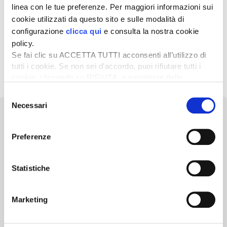
linea con le tue preferenze. Per maggiori informazioni sui
25 Febbraio 2021
cookie utilizzati da questo sito e sulle modalità di
New Holland annuncia la
configurazione
clicca qui
e consulta la nostra cookie
strategia per il 2021 e la sua
policy.
fiera virtuale
Se fai clic su ACCETTA TUTTI acconsenti all’utilizzo di
tutti i cookie. Se non sei d’accordo, puoi rifiutare tutti i
1
2
Successivo »
cookie, cliccando su RIFIUTA, o esprimere delle
preferenze selezionando le tipologie di cookie che
Selezione
desideri accettare e cliccando ACCETTA SELEZIONATI.
Necessari
del
consenso
Preferenze
Newsletter
Statistiche
Scopri un servizio d'informazione di alta qualità. Tagliato sulle tue
esigenze.
Marketing
ISCRIVITI