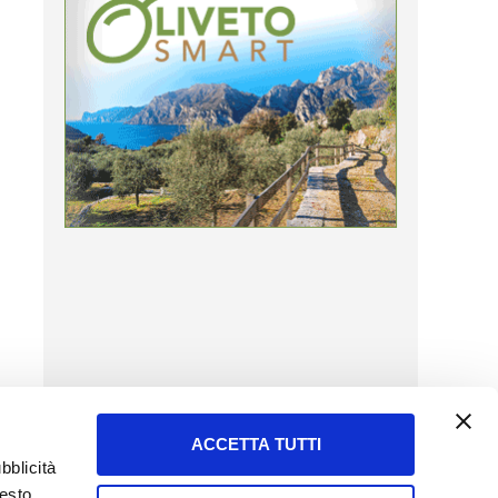
ACCETTA TUTTI
bblicità
uesto