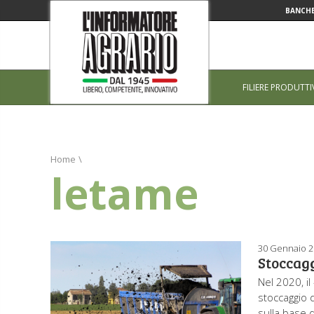
BANCHE
FILIERE PRODUTTI
Home
\
letame
30 Gennaio 
Stoccagg
Nel 2020, il
stoccaggio 
sulla base 