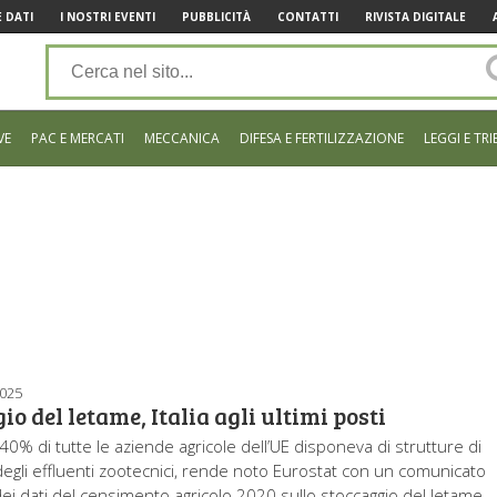
 DATI
I NOSTRI EVENTI
PUBBLICITÀ
CONTATTI
RIVISTA DIGITALE
VE
PAC E MERCATI
MECCANICA
DIFESA E FERTILIZZAZIONE
LEGGI E TRI
2025
io del letame, Italia agli ultimi posti
 40% di tutte le aziende agricole dell’UE disponeva di strutture di
degli effluenti zootecnici, rende noto Eurostat con un comunicato
dei dati del censimento agricolo 2020 sullo stoccaggio del letame,