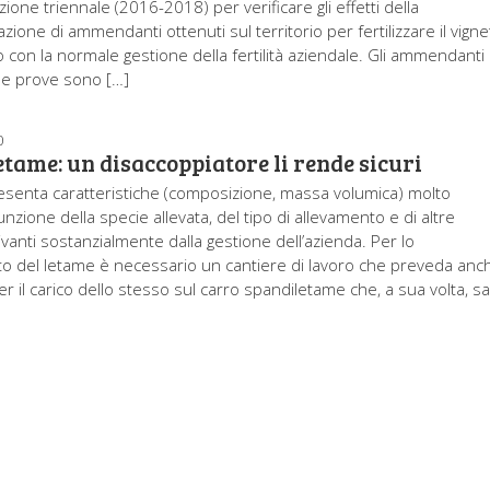
one triennale (2016-2018) per verificare gli effetti della
ione di ammendanti ottenuti sul territorio per fertilizzare il vigne
o con la normale gestione della fertilità aziendale. Gli ammendanti
elle prove sono […]
0
tame: un disaccoppiatore li rende sicuri
resenta caratteristiche (composizione, massa volumica) molto
unzione della specie allevata, del tipo di allevamento e di altre
rivanti sostanzialmente dalla gestione dell’azienda. Per lo
 del letame è necessario un cantiere di lavoro che preveda anc
r il carico dello stesso sul carro spandiletame che, a sua volta, s