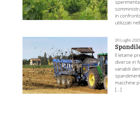
sperimentazi
somministraz
in confront
utilizzati n
30 Luglio 202
Spandile
Il letame p
diverse in f
variabili de
spandimento
macchine pe
[…]