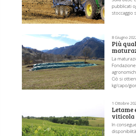
pubblicati o
stoccaggio s
8 Giugno 202
Più qual
maturaz
La maturazi
Fondazione 
agronomich
Ciò si ottie
kg/capo/gior
1 Ottobre 20
Letame 
viticola
In conseguen
disponibili