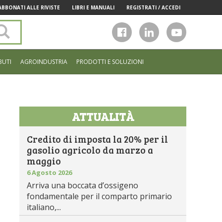
ABBONATI ALLE RIVISTE
LIBRI E MANUALI
REGISTRATI / ACCEDI
Cerca
nel
sito
BUTI
AGROINDUSTRIA
PRODOTTI E SOLUZIONI
ATTUALITÀ
Credito di imposta la 20% per il
gasolio agricolo da marzo a
maggio
6 Agosto 2026
Arriva una boccata d’ossigeno
fondamentale per il comparto primario
italiano,...