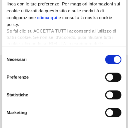
linea con le tue preferenze. Per maggiori informazioni sui
24 Settembre 2025
cookie utilizzati da questo sito e sulle modalità di
Importi definitivi ridotti per
configurazione
clicca qui
e consulta la nostra cookie
gli aiuti ai bovini da carne
policy.
Se fai clic su ACCETTA TUTTI acconsenti all’utilizzo di
tutti i cookie. Se non sei d’accordo, puoi rifiutare tutti i
1
2
3
…
5
Successivo »
cookie, cliccando su RIFIUTA, o esprimere delle
preferenze selezionando le tipologie di cookie che
Selezione
desideri accettare e cliccando ACCETTA SELEZIONATI.
Necessari
del
consenso
Preferenze
Newsletter
Statistiche
Scopri un servizio d'informazione di alta qualità. Tagliato sulle tue
esigenze.
Marketing
ISCRIVITI