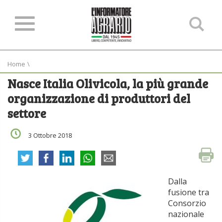
Ce
ne
sit
Home
\
Nasce Italia Olivicola, la più grande
organizzazione di produttori del
settore
3 Ottobre 2018
Dalla
fusione tra
Consorzio
nazionale