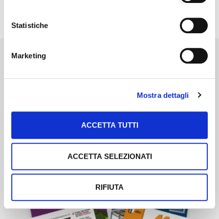
segnata dalla campagna 2024-2025, dopo due annate
particolarmente problematiche sul fronte […]
Statistiche
Marketing
Newsletter
Mostra dettagli
Scopri un servizio d'informazione di alta qualità. Tagliato sulle tue
esigenze.
ACCETTA TUTTI
ISCRIVITI
ACCETTA SELEZIONATI
RIFIUTA