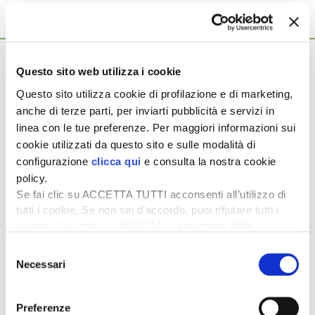
Ti potrebbero interessare anche...
22 Luglio 2026
L’olio miscelato non è più extravergine
Questo sito web utilizza i cookie
L’olio ottenuto dalla miscelazione dell’olio extravergine con
Questo sito utilizza cookie di profilazione e di marketing,
l’olio di oliva vergine non potrà più avere sull’etichetta la
anche di terze parti, per inviarti pubblicità e servizi in
denominazione «extravergine», ma […]
linea con le tue preferenze. Per maggiori informazioni sui
17 Giugno 2026
cookie utilizzati da questo sito e sulle modalità di
Arriva il Piano olivicolo contro la crisi
configurazione
clicca qui
e consulta la nostra cookie
dell’olio
policy.
Se fai clic su ACCETTA TUTTI acconsenti all’utilizzo di
Il settore olivicolo-oleario «a breve potrà contare
tutti i cookie. Se non sei d’accordo, puoi rifiutare tutti i
sull’operatività del Piano olivicolo nazionale, frutto di un
cookie, cliccando su RIFIUTA, o esprimere delle
intenso lavoro di confronto con […]
preferenze selezionando le tipologie di cookie che
Selezione
27 Maggio 2026
desideri accettare e cliccando ACCETTA SELEZIONATI.
Necessari
Il prezzo dell’olio d’oliva cala ma resta
del
consenso
superiore a quello estero
La campagna 2025-2026 conferma il ritorno alla normalità già
Preferenze