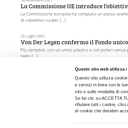
La Commissione UE introduce l’obietti
La Commissione europea ha compiuto un passo avanti n
di «obiettivo rurale» […]
23 Luglio 2025
Von Der Leyen conferma il Fondo unico 
Più semplice, con un unico pilastro e con poteri senza p
taglio […]
Questo sito web utilizza i
Questo sito utilizza cookie 
e servizi in linea con le t
sito e sulle modalità di co
Se fai clic su ACCETTA TUTT
rifiutare tutti i cookie, c
EDIZIONI L'INFORMATORE AGRARIO Srl
di cookie che desideri a
Via Bencivenga-Biondiani, 16 - 37133 Verona - I