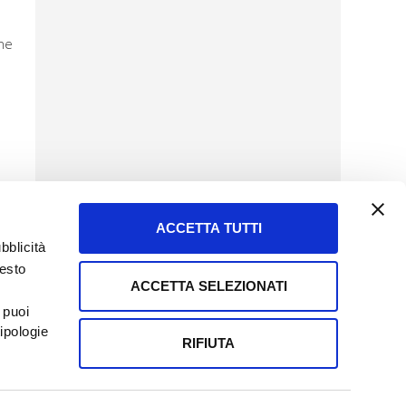
ne
ACCETTA TUTTI
bblicità
uesto
ACCETTA SELEZIONATI
SERVIZIO CLIENTI
 puoi
8057523
Tel + 39.045.8009480
ipologie
ormatoreagrario.it
clienti@informatoreagrario.it
RIFIUTA