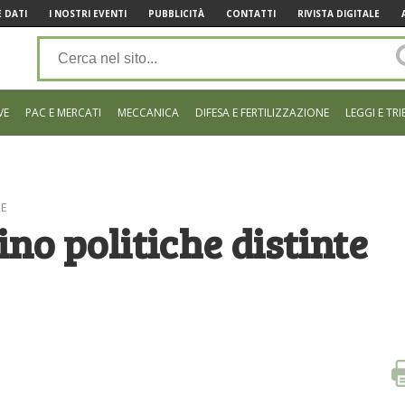
 DATI
I NOSTRI EVENTI
PUBBLICITÀ
CONTATTI
RIVISTA DIGITALE
VE
PAC E MERCATI
MECCANICA
DIFESA E FERTILIZZAZIONE
LEGGI E TRI
UE
ino politiche distinte