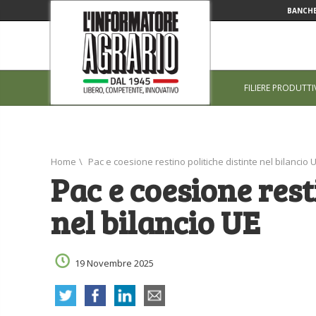
BANCHE
FILIERE PRODUTTI
Home
\
Pac e coesione restino politiche distinte nel bilancio 
Pac e coesione rest
nel bilancio UE
19 Novembre 2025