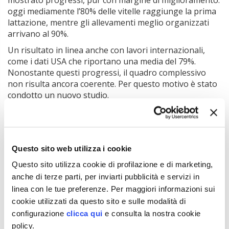
mostrato progressi, pur con margine di miglioramento:
oggi mediamente l’80% delle vitelle raggiunge la prima
lattazione, mentre gli allevamenti meglio organizzati
arrivano al 90%.
Un risultato in linea anche con lavori internazionali,
come i dati USA che riportano una media del 79%.
Nonostante questi progressi, il quadro complessivo
non risulta ancora coerente. Per questo motivo è stato
condotto un nuovo studio.
Il nuovo studio: dati sorprendenti da 50 grandi
allevamenti
L’analisi ha preso in esame 50 archivi aziendali di
Questo sito web utilizza i cookie
allevamenti di pianura di grandi dimensioni, con una
Questo sito utilizza cookie di profilazione e di marketing,
media di 500 vacche adulte (da un minimo di 200 a un
anche di terze parti, per inviarti pubblicità e servizi in
massimo di 1.200). Grazie all’elaborazione effettuata
linea con le tue preferenze. Per maggiori informazioni sui
con Dairy Comp, sono stati rilevati:
cookie utilizzati da questo sito e sulle modalità di
il numero di parti delle primipare nell’ultimo
configurazione
clicca qui
e consulta la nostra cookie
anno;
policy.