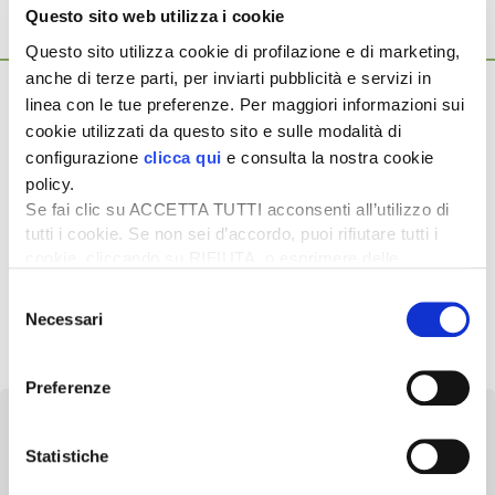
Questo sito web utilizza i cookie
Questo sito utilizza cookie di profilazione e di marketing,
Ti potrebbero interessare anche...
anche di terze parti, per inviarti pubblicità e servizi in
4 Giugno 2025
linea con le tue preferenze. Per maggiori informazioni sui
Ricerca sementiera: una sfida per l’Italia
cookie utilizzati da questo sito e sulle modalità di
Il percorso che porta dalla ricerca scientifica alle sementi
configurazione
clicca qui
e consulta la nostra cookie
commercializzabili ha bisogno di un forte sostegno da parte
policy.
della Pubblica […]
Se fai clic su ACCETTA TUTTI acconsenti all’utilizzo di
13 Maggio 2025
tutti i cookie. Se non sei d’accordo, puoi rifiutare tutti i
Carli eletto nuovo presidente di
cookie, cliccando su RIFIUTA, o esprimere delle
Assosementi
preferenze selezionando le tipologie di cookie che
Selezione
desideri accettare e cliccando ACCETTA SELEZIONATI.
Sarà Giuseppe Carli a ricoprire per i prossimi tre anni il ruolo
Necessari
del
di Presidente di Assosementi. La nomina è avvenuta […]
consenso
Preferenze
Statistiche