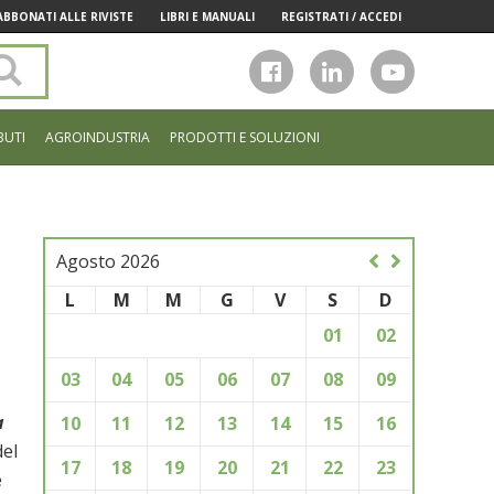
ABBONATI ALLE RIVISTE
LIBRI E MANUALI
REGISTRATI / ACCEDI
Cerca
nel
sito
BUTI
AGROINDUSTRIA
PRODOTTI E SOLUZIONI
Agosto 2026
L
M
M
G
V
S
D
01
02
03
04
05
06
07
08
09
a
10
11
12
13
14
15
16
del
17
18
19
20
21
22
23
e