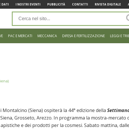
 DATI
I NOSTRI EVENTI
PUBBLICITÀ
CONTATTI
RIVISTA DIGITALE
VE
PAC E MERCATI
MECCANICA
DIFESA E FERTILIZZAZIONE
LEGGI E TRI
iena)
 Montalcino (Siena) ospiterà la 44° edizione della
Settiman
ri Siena, Grosseto, Arezzo. In programma la mostra-mercato 
e apistiche e dei prodotti per la cosmesi. Sabato mattina, dall