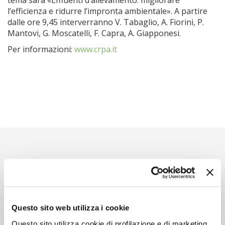
tema sarà «Effluenti d’allevamento: migliorare
l’efficienza e ridurre l’impronta ambientale». A partire
dalle ore 9,45 interverranno V. Tabaglio, A. Fiorini, P.
Mantovi, G. Moscatelli, F. Capra, A. Giapponesi.
Per informazioni:
www.crpa.it
Newsletter
Scopri un servizio d'informazione di alta qualità. Tagliato sulle tue
Questo sito web utilizza i cookie
esigenze.
Questo sito utilizza cookie di profilazione e di marketing,