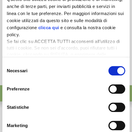
ISCRIVITI
anche di terze parti, per inviarti pubblicità e servizi in
linea con le tue preferenze. Per maggiori informazioni sui
cookie utilizzati da questo sito e sulle modalità di
configurazione
clicca qui
e consulta la nostra cookie
policy.
Se fai clic su ACCETTA TUTTI acconsenti all’utilizzo di
tutti i cookie. Se non sei d’accordo, puoi rifiutare tutti i
cookie, cliccando su RIFIUTA, o esprimere delle
preferenze selezionando le tipologie di cookie che
Selezione
desideri accettare e cliccando ACCETTA SELEZIONATI.
Necessari
del
consenso
Preferenze
Statistiche
Marketing