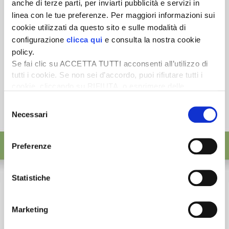
anche di terze parti, per inviarti pubblicità e servizi in
linea con le tue preferenze. Per maggiori informazioni sui
cookie utilizzati da questo sito e sulle modalità di
configurazione
clicca qui
e consulta la nostra cookie
policy.
Se fai clic su ACCETTA TUTTI acconsenti all’utilizzo di
tutti i cookie. Se non sei d’accordo, puoi rifiutare tutti i
cookie, cliccando su RIFIUTA, o esprimere delle
preferenze selezionando le tipologie di cookie che
Selezione
desideri accettare e cliccando ACCETTA SELEZIONATI.
Necessari
del
consenso
Preferenze
Statistiche
Marketing