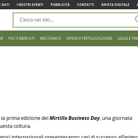
 DATI
I NOSTRI EVENTI
PUBBLICITÀ
CONTATTI
RIVISTA DIGITALE
VE
PAC E MERCATI
MECCANICA
DIFESA E FERTILIZZAZIONE
LEGGI E TRI
 la prima edizione del
Mirtillo Business Day
, una giornata
uesta coltura.
elatori internazionali presenteranno casi di successo all’ester