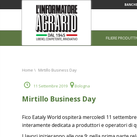
BANCHE
FILIERE PRODUTTI
Home
\
Mirtillo Business Day
11 Settembre 2019
Bologna
Mirtillo Business Day
Fico Eataly World ospiterà mercoledì 11 settembre
interamente dedicata a produttori e operatori di q
I lavori inizieranno alle ore 9: nella prima parte r