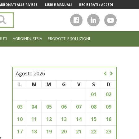
ABBONATI ALLE RIVISTE
LIBRI E MANUALI
REGISTRATI / ACCEDI
Cerca
nel
sito
BUTI
AGROINDUSTRIA
PRODOTTI E SOLUZIONI
Agosto 2026
L
M
M
G
V
S
D
01
02
03
04
05
06
07
08
09
10
11
12
13
14
15
16
17
18
19
20
21
22
23
o,