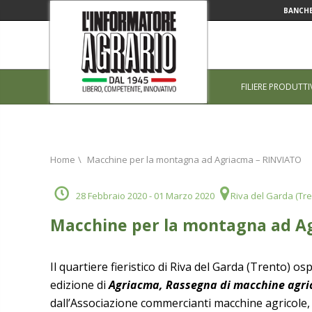
BANCHE
FILIERE PRODUTTI
Home
\
Macchine per la montagna ad Agriacma – RINVIATO
28 Febbraio 2020
- 01 Marzo 2020
Riva del Garda (Tre
Macchine per la montagna ad A
Il quartiere fieristico di Riva del Garda
(Trento) osp
edizione
di
Agriacma, Rassegna di macchine
agri
dall’Associazione
commercianti macchine agricole