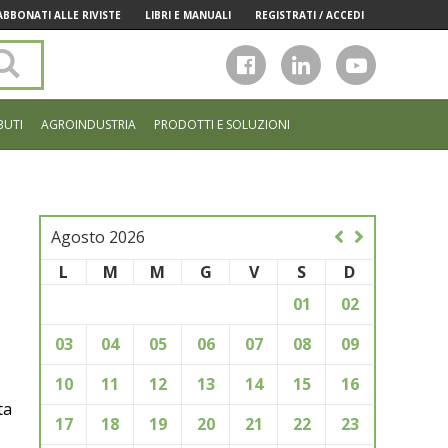
ABBONATI ALLE RIVISTE
LIBRI E MANUALI
REGISTRATI / ACCEDI
Cerca
nel
sito
BUTI
AGROINDUSTRIA
PRODOTTI E SOLUZIONI
Agosto 2026
L
M
M
G
V
S
D
01
02
03
04
05
06
07
08
09
10
11
12
13
14
15
16
ta
17
18
19
20
21
22
23