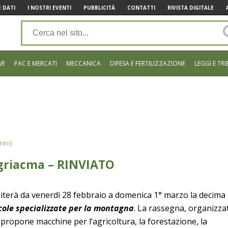
 DATI
I NOSTRI EVENTI
PUBBLICITÀ
CONTATTI
RIVISTA DIGITALE
VE
PAC E MERCATI
MECCANICA
DIFESA E FERTILIZZAZIONE
LEGGI E TRI
nto)
griacma – RINVIATO
iterà da venerdì 28 febbraio
a domenica 1° marzo la decima
cole specializzate per la montagna
.
La rassegna, organizza
, propone
macchine per l’agricoltura, la forestazione,
la