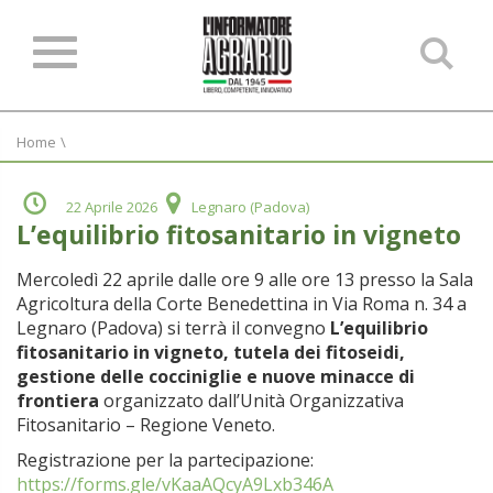
Ce
ne
sit
Home
\
22 Aprile 2026
Legnaro (Padova)
L’equilibrio fitosanitario in vigneto
Mercoledì 22 aprile dalle ore 9 alle ore 13 presso la Sala
Agricoltura della Corte Benedettina in Via Roma n. 34 a
Legnaro (Padova) si terrà il convegno
L’equilibrio
fitosanitario in vigneto, tutela dei fitoseidi,
gestione delle cocciniglie e nuove minacce di
frontiera
organizzato dall’Unità Organizzativa
Fitosanitario – Regione Veneto.
Registrazione per la partecipazione:
https://forms.gle/vKaaAQcyA9Lxb346A