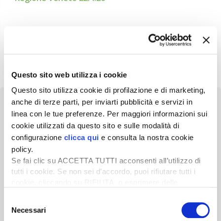
Questo sito web utilizza i cookie
Questo sito utilizza cookie di profilazione e di marketing,
anche di terze parti, per inviarti pubblicità e servizi in
linea con le tue preferenze. Per maggiori informazioni sui
cookie utilizzati da questo sito e sulle modalità di
configurazione
clicca qui
e consulta la nostra cookie
Newsletter
policy.
Scopri un servizio d'informazione di alta qualità. Tagliato sulle tue
Se fai clic su ACCETTA TUTTI acconsenti all’utilizzo di
esigenze.
tutti i cookie. Se non sei d’accordo, puoi rifiutare tutti i
cookie, cliccando su RIFIUTA, o esprimere delle
ISCRIVITI
preferenze selezionando le tipologie di cookie che
Selezione
desideri accettare e cliccando ACCETTA SELEZIONATI.
Necessari
del