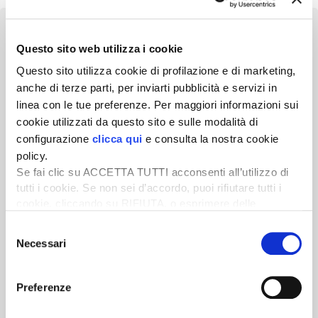
Questo sito web utilizza i cookie
Questo sito utilizza cookie di profilazione e di marketing,
Newsletter
anche di terze parti, per inviarti pubblicità e servizi in
linea con le tue preferenze. Per maggiori informazioni sui
Scopri un servizio d'informazione di alta qualità. Tagliato sulle tue
cookie utilizzati da questo sito e sulle modalità di
esigenze.
configurazione
clicca qui
e consulta la nostra cookie
ISCRIVITI
policy.
Se fai clic su ACCETTA TUTTI acconsenti all’utilizzo di
tutti i cookie. Se non sei d’accordo, puoi rifiutare tutti i
cookie, cliccando su RIFIUTA, o esprimere delle
preferenze selezionando le tipologie di cookie che
Selezione
desideri accettare e cliccando ACCETTA SELEZIONATI.
Necessari
del
consenso
Preferenze