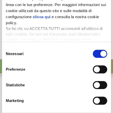
linea con le tue preferenze. Per maggiori informazioni sui
cookie utilizzati da questo sito e sulle modalità di
configurazione
clicca qui
e consulta la nostra cookie
policy.
Se fai clic su ACCETTA TUTTI acconsenti all’utilizzo di
tutti i cookie. Se non sei d’accordo, puoi rifiutare tutti i
cookie, cliccando su RIFIUTA, o esprimere delle
preferenze selezionando le tipologie di cookie che
Selezione
desideri accettare e cliccando ACCETTA SELEZIONATI.
Necessari
del
consenso
Preferenze
Statistiche
Marketing