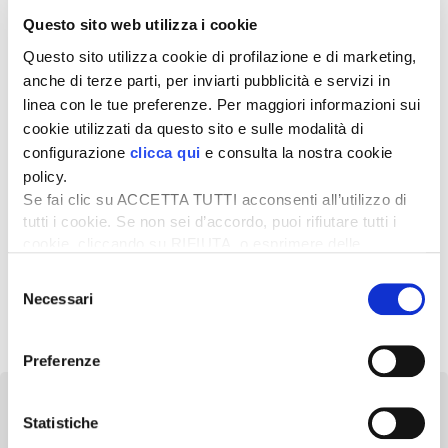
23 gennaio – Pero, sede della Regione Emilia-
Questo sito web utilizza i cookie
Romagna – Bologna.
Questo sito utilizza cookie di profilazione e di marketing,
Sono al momento ancora in fase di organizzazione
anche di terze parti, per inviarti pubblicità e servizi in
anche eventi sulla difesa della vite nel Centro-sud Italia
linea con le tue preferenze. Per maggiori informazioni sui
(ipotizzato il 7 novembre a Pescara), delle drupacee
cookie utilizzati da questo sito e sulle modalità di
nell’Italia meridionale (ipotizzato il 24 ottobre a
configurazione
clicca qui
e consulta la nostra cookie
Metaponto) e degli agrumi (ipotizzato a Bari il 19
policy.
dicembre).
Se fai clic su ACCETTA TUTTI acconsenti all’utilizzo di
Per ulteriori informazioni
:
segreteria@aipp.it
tutti i cookie. Se non sei d’accordo, puoi rifiutare tutti i
cookie, cliccando su RIFIUTA, o esprimere delle
preferenze selezionando le tipologie di cookie che
Selezione
desideri accettare e cliccando ACCETTA SELEZIONATI.
Necessari
del
consenso
Preferenze
Statistiche