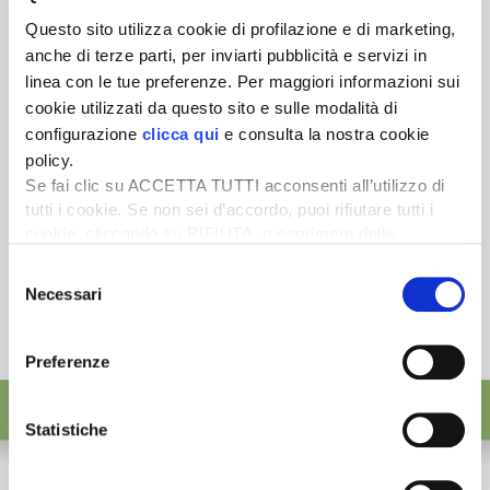
Scopri un servizio d'informazione di alta qualità. Tagliato sulle tue
Questo sito utilizza cookie di profilazione e di marketing,
esigenze.
anche di terze parti, per inviarti pubblicità e servizi in
ISCRIVITI
linea con le tue preferenze. Per maggiori informazioni sui
cookie utilizzati da questo sito e sulle modalità di
configurazione
clicca qui
e consulta la nostra cookie
policy.
Se fai clic su ACCETTA TUTTI acconsenti all’utilizzo di
tutti i cookie. Se non sei d’accordo, puoi rifiutare tutti i
cookie, cliccando su RIFIUTA, o esprimere delle
preferenze selezionando le tipologie di cookie che
Selezione
desideri accettare e cliccando ACCETTA SELEZIONATI.
Necessari
del
consenso
Preferenze
Statistiche