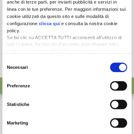
anche di terze parti, per inviarti pubblicità e servizi in
linea con le tue preferenze. Per maggiori informazioni sui
cookie utilizzati da questo sito e sulle modalità di
configurazione
clicca qui
e consulta la nostra cookie
policy.
Se fai clic su ACCETTA TUTTI acconsenti all’utilizzo di
tutti i cookie. Se non sei d’accordo, puoi rifiutare tutti i
cookie, cliccando su RIFIUTA, o esprimere delle
preferenze selezionando le tipologie di cookie che
Selezione
desideri accettare e cliccando ACCETTA SELEZIONATI.
Necessari
del
consenso
Preferenze
Statistiche
Marketing