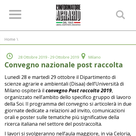
Ce
ne
sit
Home
\
28 Ottobre 2019
- 29 Ottobre 2019
Milano
Convegno nazionale post raccolta
Lunedì 28 e martedì 29 ottobre il Dipartimento di
scienze agrarie e ambientali (Disaa)
dell’Università di
Milano ospiterà il
convegno Post raccolta 2019
,
organizzato
nell’ambito dello specifico gruppo di
lavoro
della Soi.
Il programma del convegno si articolerà
in due
giornate dedicate a relazioni ad
invito, comunicazioni
orali e poster sulle
tematiche più significative della
ricerca
italiana nel settore del postraccolta.
I lavori si svolgeranno nell’aula maggiore,
in via Celoria,