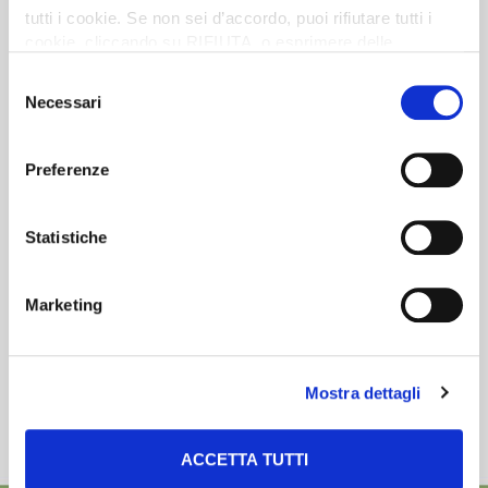
tutti i cookie. Se non sei d’accordo, puoi rifiutare tutti i
cookie, cliccando su RIFIUTA, o esprimere delle
preferenze selezionando le tipologie di cookie che
Newsletter
Selezione
desideri accettare e cliccando ACCETTA SELEZIONATI.
Necessari
del
Scopri un servizio d'informazione di alta qualità. Tagliato sulle tue
consenso
esigenze.
Preferenze
ISCRIVITI
Statistiche
Marketing
Mostra dettagli
ACCETTA TUTTI