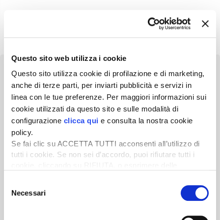
Questo sito web utilizza i cookie
Questo sito utilizza cookie di profilazione e di marketing,
anche di terze parti, per inviarti pubblicità e servizi in
linea con le tue preferenze. Per maggiori informazioni sui
Newsletter
cookie utilizzati da questo sito e sulle modalità di
configurazione
clicca qui
e consulta la nostra cookie
Scopri un servizio d'informazione di alta qualità. Tagliato sulle tue
policy.
esigenze.
Se fai clic su ACCETTA TUTTI acconsenti all’utilizzo di
tutti i cookie. Se non sei d’accordo, puoi rifiutare tutti i
ISCRIVITI
cookie, cliccando su RIFIUTA, o esprimere delle
preferenze selezionando le tipologie di cookie che
Selezione
desideri accettare e cliccando ACCETTA SELEZIONATI.
Necessari
del
consenso