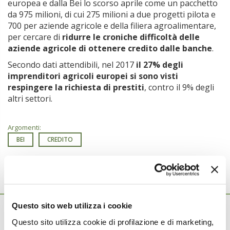
europea e dalla Bei lo scorso aprile come un pacchetto
da 975 milioni, di cui 275 milioni a due progetti pilota e
700 per aziende agricole e della filiera agroalimentare,
per cercare di
ridurre le croniche difficoltà delle
aziende agricole di ottenere credito dalle banche
.
Secondo dati attendibili, nel 2017
il 27% degli
imprenditori agricoli europei si sono visti
respingere la richiesta di prestiti
, contro il 9% degli
altri settori.
Argomenti:
BEI
CREDITO
Ti potrebbero interessare anche...
Questo sito web utilizza i cookie
9 Gennaio 2025
Tre miliardi di euro per l’agricoltura
Questo sito utilizza cookie di profilazione e di marketing,