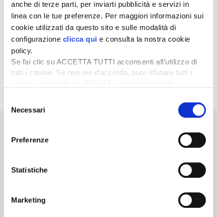
La Banca europea per gli investimenti (Bei) mette a
anche di terze parti, per inviarti pubblicità e servizi in
disposizione del settore agricolo un plafond di 3 miliardi di
linea con le tue preferenze. Per maggiori informazioni sui
euro […]
cookie utilizzati da questo sito e sulle modalità di
3 Aprile 2020
configurazione
clicca qui
e consulta la nostra cookie
Dalla Bei 700 milioni per agricoltura e
policy.
Se fai clic su ACCETTA TUTTI acconsenti all’utilizzo di
bioeconomia
tutti i cookie. Se non sei d’accordo, puoi rifiutare tutti i
La Banca europea per gli investimenti (Bei) ha annunciato il
cookie, cliccando su RIFIUTA, o esprimere delle
lancio di una nuova linea di finanziamento da 700 milioni […]
preferenze selezionando le tipologie di cookie che
Selezione
desideri accettare e cliccando ACCETTA SELEZIONATI.
Necessari
del
consenso
Preferenze
Newsletter
Statistiche
Scopri un servizio d'informazione di alta qualità. Tagliato sulle tue
esigenze.
Marketing
ISCRIVITI