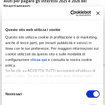
Aiuti per pagare gli interessi 2025 e 2026 dei
finanziamenti
di C. Di.
Per leggere l’articolo
completo
abbonati
a
L’Informatore Agrario
Questo sito web utilizza i cookie
Argomenti:
Questo sito utilizza cookie di profilazione e di marketing,
DE MINIMIS
FINANZIAMENTI
anche di terze parti, per inviarti pubblicità e servizi in
linea con le tue preferenze. Per maggiori informazioni sui
cookie utilizzati da questo sito e sulle modalità di
configurazione
clicca qui
e consulta la nostra cookie
Ti potrebbero interessare anche...
policy.
Se fai clic su ACCETTA TUTTI acconsenti all’utilizzo di
12 Febbraio 2025
Novità per i Fondi grano duro e sovranità
tutti i cookie. Se non sei d’accordo, puoi rifiutare tutti i
cookie, cliccando su RIFIUTA, o esprimere delle
alimentare
preferenze selezionando le tipologie di cookie che
Per l’anno 2024 lo stanziamento a favore del Fondo grano
Selezione
desideri accettare e cliccando ACCETTA SELEZIONATI.
duro aumenta a 32 milioni di euro rispetto ai 12 […]
Necessari
del
consenso
9 Gennaio 2025