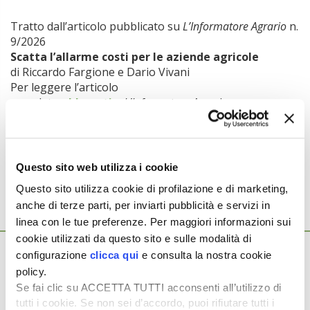
Tratto dall’articolo pubblicato su
L’Informatore Agrario
n.
9/2026
Scatta l’allarme costi per le aziende agricole
di Riccardo Fargione e Dario Vivani
Per leggere l’articolo
completo
abbonati
a
L’Informatore Agrario
Argomenti:
AZOTO
FERTILIZZANTI
GASOLIO
UREA
Questo sito web utilizza i cookie
Questo sito utilizza cookie di profilazione e di marketing,
anche di terze parti, per inviarti pubblicità e servizi in
linea con le tue preferenze. Per maggiori informazioni sui
Ti potrebbero interessare anche...
cookie utilizzati da questo sito e sulle modalità di
12 Giugno 2026
configurazione
clicca qui
e consulta la nostra cookie
Più efficienza e sostenibilità nei cereali con
policy.
le mappe di stabilità delle rese
Se fai clic su ACCETTA TUTTI acconsenti all’utilizzo di
Le produzioni cerealicole della Pianura Padana sono
tutti i cookie. Se non sei d’accordo, puoi rifiutare tutti i