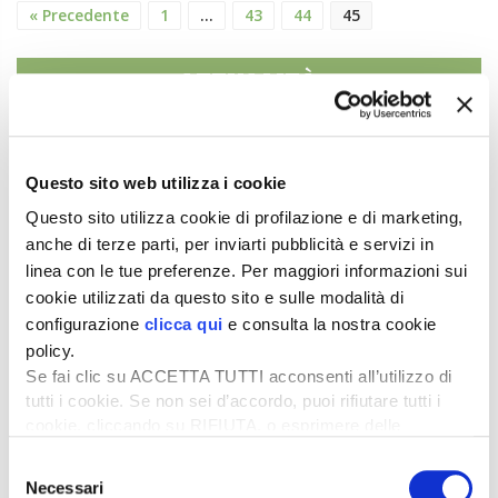
« Precedente
1
…
43
44
45
ATTUALITÀ
Credito di imposta la 20% per il gasolio
agricolo da marzo a maggio
6 Agosto 2026
Questo sito web utilizza i cookie
Arriva una boccata d’ossigeno fondamentale per il
Questo sito utilizza cookie di profilazione e di marketing,
comparto primario italiano,...
anche di terze parti, per inviarti pubblicità e servizi in
linea con le tue preferenze. Per maggiori informazioni sui
Il “ColtivaItalia” passa e va all’esame del
cookie utilizzati da questo sito e sulle modalità di
Senato
configurazione
clicca qui
e consulta la nostra cookie
6 Agosto 2026
policy.
“Oggi 6 agosto, la Camera ha approvato il
Se fai clic su ACCETTA TUTTI acconsenti all’utilizzo di
Coltivaitalia, il provvedimen...
tutti i cookie. Se non sei d’accordo, puoi rifiutare tutti i
cookie, cliccando su RIFIUTA, o esprimere delle
Mercato in crescita per l’agricoltura 4.0
preferenze selezionando le tipologie di cookie che
5 Agosto 2026
Selezione
desideri accettare e cliccando ACCETTA SELEZIONATI.
Nel 2025, in Italia, l’agricoltura 4.0 è tornata al
Necessari
del