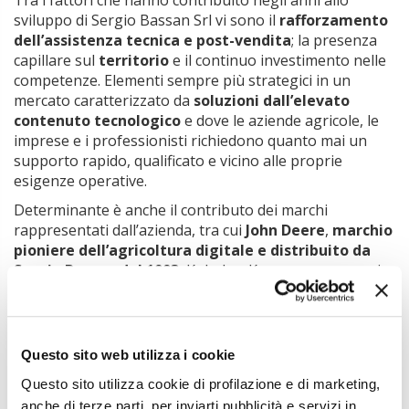
Tra i fattori che hanno contribuito negli anni allo
sviluppo di Sergio Bassan Srl vi sono il
rafforzamento
dell’assistenza tecnica e post-vendita
; la presenza
capillare sul
territorio
e il continuo investimento nelle
competenze. Elementi sempre più strategici in un
mercato caratterizzato da
soluzioni dall’elevato
contenuto tecnologico
e dove le aziende agricole, le
imprese e i professionisti richiedono quanto mai un
supporto rapido, qualificato e vicino alle proprie
esigenze operative.
Determinante è anche il contributo dei marchi
rappresentati dall’azienda, tra cui
John Deere
,
marchio
pioniere dell’agricoltura digitale e distribuito da
Sergio Bassan dal 1993
, Kobelco, Kramer e numerosi
altri brand leader nel settore delle attrezzature
professionali.
Questo sito web utilizza i cookie
Questo sito utilizza cookie di profilazione e di marketing,
anche di terze parti, per inviarti pubblicità e servizi in