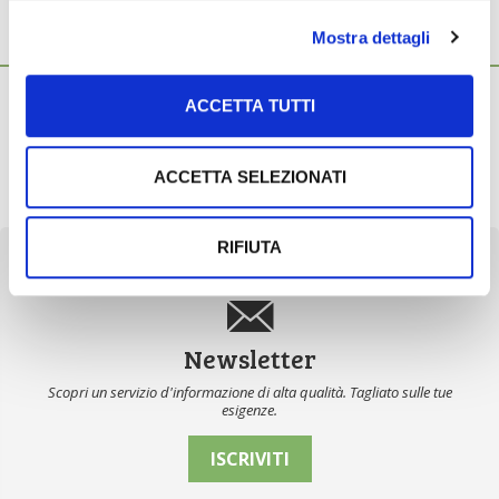
Mostra dettagli
Ti potrebbero interessare anche...
5 Agosto 2026
ACCETTA TUTTI
Mercato in crescita per l’agricoltura 4.0
Nel 2025, in Italia, l’agricoltura 4.0 è tornata al valore record di
2,5 miliardi di euro, con una crescita annuale […]
ACCETTA SELEZIONATI
RIFIUTA
Newsletter
Scopri un servizio d'informazione di alta qualità. Tagliato sulle tue
esigenze.
ISCRIVITI