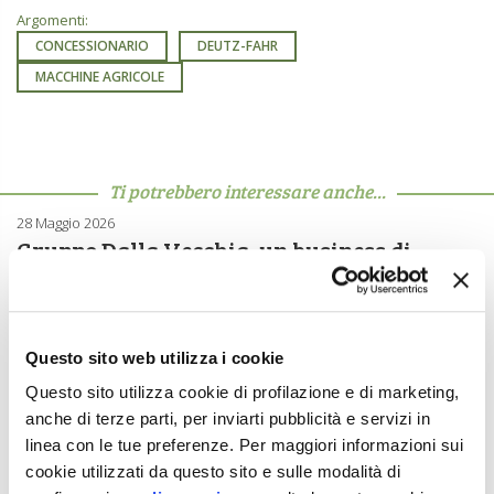
Argomenti:
CONCESSIONARIO
DEUTZ-FAHR
MACCHINE AGRICOLE
Ti potrebbero interessare anche...
28 Maggio 2026
Gruppo Dalla Vecchia, un business di
famiglia
A colloquio con Luca ed Elisa Dalla Vecchia, terza generazione
dello storico concessionario veronese di macchine per
l’agricoltura e il […]
Questo sito web utilizza i cookie
16 Gennaio 2026
Questo sito utilizza cookie di profilazione e di marketing,
Mechan cala il tris, sua la maggioranza di
anche di terze parti, per inviarti pubblicità e servizi in
Agri Ravagnolo
linea con le tue preferenze. Per maggiori informazioni sui
cookie utilizzati da questo sito e sulle modalità di
Con un nota ufficiale, datata 16 gennaio 2026, l’olandese