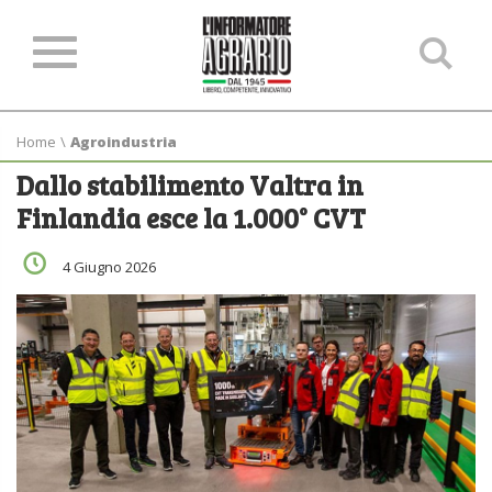
Ce
ne
sit
Home
\
Agroindustria
Dallo stabilimento Valtra in
Finlandia esce la 1.000° CVT
4 Giugno 2026