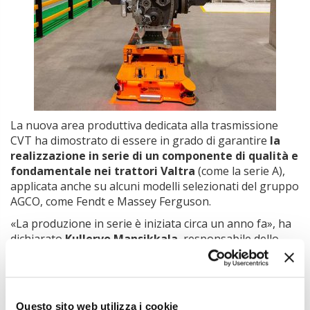
La nuova area produttiva dedicata alla trasmissione
CVT ha dimostrato di essere in grado di garantire
la
realizzazione in serie di un componente di qualità e
fondamentale nei trattori Valtra
(come la serie A),
applicata anche su alcuni modelli selezionati del gruppo
AGCO, come Fendt e Massey Ferguson.
«La produzione in serie è iniziata circa un anno fa», ha
dichiarato
Kullervo Mansikkala
, responsabile dello
stabilimento di produzione delle trasmissioni di Valtra.
«Il raggiungimento di questo traguardo dei 1.000 CVT
dimostra che il nuovo ampliamento di Suolahti ha
rapidamente raggiunto i livelli di prestazione previsti,
Questo sito web utilizza i cookie