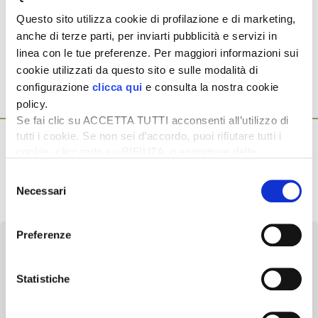
con qualità, affidabilità nelle consegne ed efficienza
Questo sito utilizza cookie di profilazione e di marketing,
perfettamente allineate».
anche di terze parti, per inviarti pubblicità e servizi in
linea con le tue preferenze. Per maggiori informazioni sui
cookie utilizzati da questo sito e sulle modalità di
configurazione
clicca qui
e consulta la nostra cookie
policy.
Ti potrebbero interessare anche...
Se fai clic su ACCETTA TUTTI acconsenti all’utilizzo di
tutti i cookie. Se non sei d’accordo, puoi rifiutare tutti i
5 Agosto 2026
Mercato in crescita per l’agricoltura 4.0
cookie, cliccando su RIFIUTA, o esprimere delle
preferenze selezionando le tipologie di cookie che
Nel 2025, in Italia, l’agricoltura 4.0 è tornata al valore record di
Selezione
desideri accettare e cliccando ACCETTA SELEZIONATI.
2,5 miliardi di euro, con una crescita annuale […]
Necessari
del
consenso
Preferenze
Statistiche
Newsletter