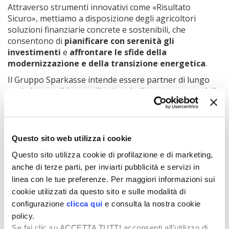
Attraverso strumenti innovativi come «Risultato
Sicuro», mettiamo a disposizione degli agricoltori
soluzioni finanziarie concrete e sostenibili, che
consentono di
pianificare con serenità gli
investimenti
e
affrontare le sfide della
modernizzazione e della transizione energetica
.
Il Gruppo Sparkasse intende essere partner di lungo
periodo per gli imprenditori agricoli, accompagnandoli
con consulenza specializzata e prodotti su misura».
«Siamo molto felici − ha sottolineato
Andrea Galliazzo
,
responsabile prodotti finanziari per i clienti di Consorzi
Questo sito web utilizza i cookie
agrari d’Italia (CAI) − di avviare una collaborazione con il
Gruppo Sparkasse nell’ottica di fornire i
migliori
Questo sito utilizza cookie di profilazione e di marketing,
servizi agli agricoltori
.
anche di terze parti, per inviarti pubblicità e servizi in
CAI nasce con il preciso intento di sostenere gli
linea con le tue preferenze. Per maggiori informazioni sui
agricoltori nelle attività quotidiane e rispondere alle
cookie utilizzati da questo sito e sulle modalità di
loro esigenze con soluzioni concrete. Tra queste,
configurazione
clicca qui
e consulta la nostra cookie
mettiamo a disposizione ormai per il quarto anno
policy.
consecutivo “Risultato Sicuro”, un
fido commerciale di
Se fai clic su ACCETTA TUTTI acconsenti all’utilizzo di