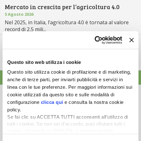
Mercato in crescita per l’agricoltura 4.0
5 Agosto 2026
Nel 2025, in Italia, l’agricoltura 4.0 è tornata al valore
record di 2,5 mili...
Saldi Pac: ogni anno entro fine gennaio
3 Agosto 2026
L’erogazione dei pagamenti della Pac in base a una
Questo sito web utilizza i cookie
tempistica predefinita e r...
Questo sito utilizza cookie di profilazione e di marketing,
ALTRE NEWS
anche di terze parti, per inviarti pubblicità e servizi in
linea con le tue preferenze. Per maggiori informazioni sui
cookie utilizzati da questo sito e sulle modalità di
configurazione
clicca qui
e consulta la nostra cookie
policy.
Se fai clic su ACCETTA TUTTI acconsenti all’utilizzo di
Newsletter
tutti i cookie. Se non sei d’accordo, puoi rifiutare tutti i
cookie, cliccando su RIFIUTA, o esprimere delle
Scopri un servizio d'informazione di alta qualità. Tagliato sulle tue
esigenze.
preferenze selezionando le tipologie di cookie che