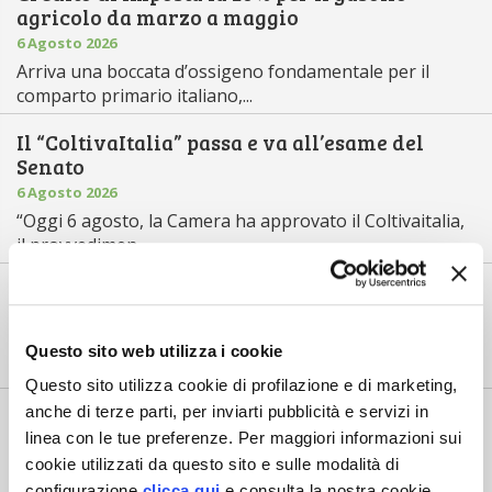
agricolo da marzo a maggio
6 Agosto 2026
Arriva una boccata d’ossigeno fondamentale per il
comparto primario italiano,...
Il “ColtivaItalia” passa e va all’esame del
Senato
6 Agosto 2026
“Oggi 6 agosto, la Camera ha approvato il Coltivaitalia,
il provvedimen...
Mercato in crescita per l’agricoltura 4.0
5 Agosto 2026
Nel 2025, in Italia, l’agricoltura 4.0 è tornata al valore
Questo sito web utilizza i cookie
record di 2,5 mili...
Questo sito utilizza cookie di profilazione e di marketing,
anche di terze parti, per inviarti pubblicità e servizi in
Saldi Pac: ogni anno entro fine gennaio
linea con le tue preferenze. Per maggiori informazioni sui
3 Agosto 2026
cookie utilizzati da questo sito e sulle modalità di
L’erogazione dei pagamenti della Pac in base a una
configurazione
clicca qui
e consulta la nostra cookie