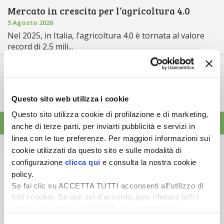
Mercato in crescita per l’agricoltura 4.0
5 Agosto 2026
Nel 2025, in Italia, l’agricoltura 4.0 è tornata al valore
record di 2,5 mili...
Saldi Pac: ogni anno entro fine gennaio
3 Agosto 2026
L’erogazione dei pagamenti della Pac in base a una
Questo sito web utilizza i cookie
tempistica predefinita e r...
Questo sito utilizza cookie di profilazione e di marketing,
ALTRE NEWS
anche di terze parti, per inviarti pubblicità e servizi in
linea con le tue preferenze. Per maggiori informazioni sui
cookie utilizzati da questo sito e sulle modalità di
configurazione
clicca qui
e consulta la nostra cookie
policy.
Se fai clic su ACCETTA TUTTI acconsenti all’utilizzo di
Newsletter
tutti i cookie. Se non sei d’accordo, puoi rifiutare tutti i
cookie, cliccando su RIFIUTA, o esprimere delle
Scopri un servizio d'informazione di alta qualità. Tagliato sulle tue
esigenze.
preferenze selezionando le tipologie di cookie che