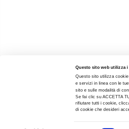
Questo sito web utilizza i
Questo sito utilizza cookie 
e servizi in linea con le t
sito e sulle modalità di co
Se fai clic su ACCETTA TUTT
rifiutare tutti i cookie, c
EDIZIONI L'INFORMATORE AGRARIO Srl
di cookie che desideri a
Via Bencivenga-Biondiani, 16 - 37133 Verona - I