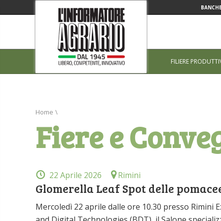
BANCHE
FILIERE PRODUTTI
Home
\
Fiere e Conve
22 Aprile 2026
Rimini
Glomerella Leaf Spot delle pomacee:
Mercoledì 22 aprile dalle ore 10.30 presso Rimini 
and Digital Technologies (BDT), il Salone specializ