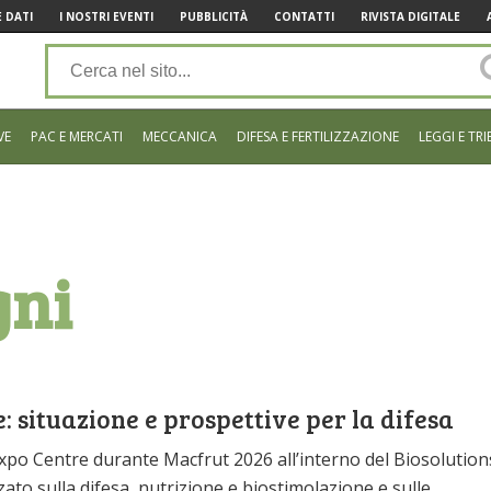
 DATI
I NOSTRI EVENTI
PUBBLICITÀ
CONTATTI
RIVISTA DIGITALE
VE
PAC E MERCATI
MECCANICA
DIFESA E FERTILIZZAZIONE
LEGGI E TRI
gni
 situazione e prospettive per la difesa
Expo Centre durante Macfrut 2026 all’interno del Biosolution
zato sulla difesa, nutrizione e biostimolazione e sulle