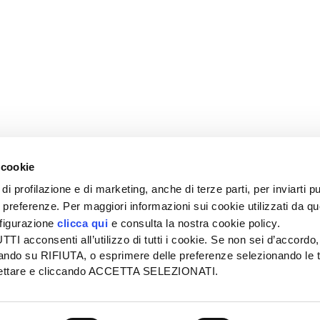
 cookie
di profilazione e di marketing, anche di terze parti, per inviarti pu
ue preferenze. Per maggiori informazioni sui cookie utilizzati da q
nfigurazione
clicca qui
e consulta la nostra cookie policy.
SEDE
PUBBLICITÀ
I acconsenti all’utilizzo di tutti i cookie. Se non sei d’accordo,
Tel + 39.045.8057511
Tel + 39.045.
liccando su RIFIUTA, o esprimere delle preferenze selezionando le t
info@informatoreagrario.it
pubblicita@inf
ccettare e cliccando ACCETTA SELEZIONATI.