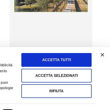
ACCETTA TUTTI
bblicità
uesto
ACCETTA SELEZIONATI
SERVIZIO CLIENTI
 puoi
8057523
Tel + 39.045.8009480
ipologie
ormatoreagrario.it
clienti@informatoreagrario.it
RIFIUTA