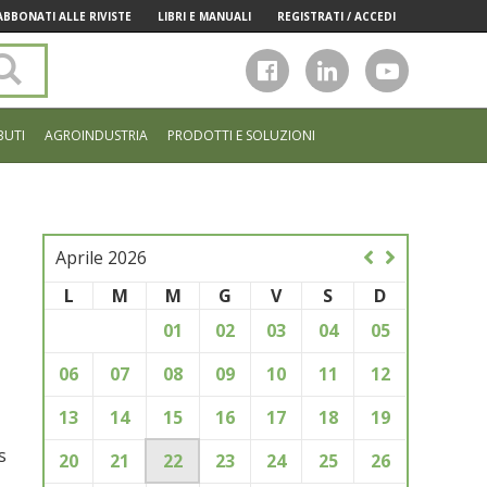
ABBONATI ALLE RIVISTE
LIBRI E MANUALI
REGISTRATI / ACCEDI
Cerca
nel
sito
BUTI
AGROINDUSTRIA
PRODOTTI E SOLUZIONI
Aprile 2026
L
M
M
G
V
S
D
01
02
03
04
05
06
07
08
09
10
11
12
13
14
15
16
17
18
19
s
20
21
22
23
24
25
26