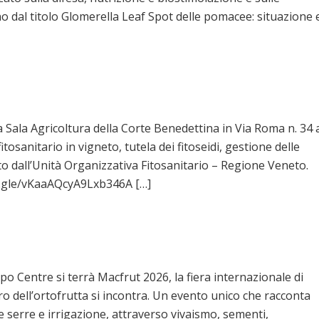
egno dal titolo Glomerella Leaf Spot delle pomacee: situazione 
la Sala Agricoltura della Corte Benedettina in Via Roma n. 34 
tosanitario in vigneto, tutela dei fitoseidi, gestione delle
to dall’Unità Organizzativa Fitosanitario – Regione Veneto.
ms.gle/vKaaAQcyA9Lxb346A […]
po Centre si terrà Macfrut 2026, la fiera internazionale di
turo dell’ortofrutta si incontra. Un evento unico che racconta
alle serre e irrigazione, attraverso vivaismo, sementi,