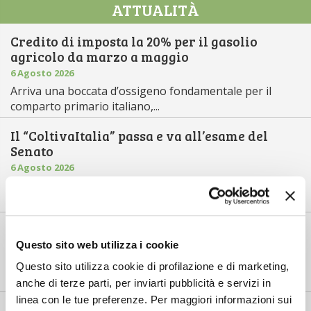
ATTUALITÀ
Credito di imposta la 20% per il gasolio
agricolo da marzo a maggio
6 Agosto 2026
Arriva una boccata d’ossigeno fondamentale per il
comparto primario italiano,...
Il “ColtivaItalia” passa e va all’esame del
Senato
6 Agosto 2026
“Oggi 6 agosto, la Camera ha approvato il Coltivaitalia,
il provvedimen...
Mercato in crescita per l’agricoltura 4.0
Questo sito web utilizza i cookie
5 Agosto 2026
Nel 2025, in Italia, l’agricoltura 4.0 è tornata al valore
Questo sito utilizza cookie di profilazione e di marketing,
record di 2,5 mili...
anche di terze parti, per inviarti pubblicità e servizi in
linea con le tue preferenze. Per maggiori informazioni sui
Saldi Pac: ogni anno entro fine gennaio