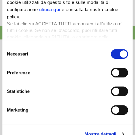
cookie utilizzati da questo sito e sulle modalità di
3 Agosto 2026
configurazione
clicca qui
e consulta la nostra cookie
L’erogazione dei pagamenti della Pac in base a una
policy.
tempistica predefinita e r...
Se fai clic su ACCETTA TUTTI acconsenti all’utilizzo di
tutti i cookie. Se non sei d’accordo, puoi rifiutare tutti i
ALTRE NEWS
cookie, cliccando su RIFIUTA, o esprimere delle
preferenze selezionando le tipologie di cookie che
Selezione
desideri accettare e cliccando ACCETTA SELEZIONATI.
Necessari
del
consenso
Preferenze
Newsletter
Scopri un servizio d'informazione di alta qualità. Tagliato sulle tue
esigenze.
Statistiche
ISCRIVITI
Marketing
Mostra dettagli