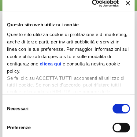
ALTRE NEWS
Questo sito web utilizza i cookie
Questo sito utilizza cookie di profilazione e di marketing,
anche di terze parti, per inviarti pubblicità e servizi in
Newsletter
linea con le tue preferenze. Per maggiori informazioni sui
Scopri un servizio d'informazione di alta qualità. Tagliato sulle tue
cookie utilizzati da questo sito e sulle modalità di
esigenze.
configurazione
clicca qui
e consulta la nostra cookie
policy.
ISCRIVITI
Se fai clic su ACCETTA TUTTI acconsenti all’utilizzo di
tutti i cookie. Se non sei d’accordo, puoi rifiutare tutti i
cookie, cliccando su RIFIUTA, o esprimere delle
preferenze selezionando le tipologie di cookie che
Selezione
desideri accettare e cliccando ACCETTA SELEZIONATI.
Necessari
del
consenso
Preferenze