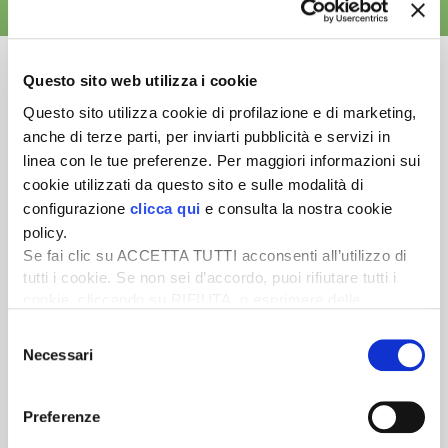
ALTRE NEWS
Questo sito web utilizza i cookie
Questo sito utilizza cookie di profilazione e di marketing,
anche di terze parti, per inviarti pubblicità e servizi in
Newsletter
linea con le tue preferenze. Per maggiori informazioni sui
Scopri un servizio d'informazione di alta qualità. Tagliato sulle tue
cookie utilizzati da questo sito e sulle modalità di
esigenze.
configurazione
clicca qui
e consulta la nostra cookie
policy.
ISCRIVITI
Se fai clic su ACCETTA TUTTI acconsenti all’utilizzo di
tutti i cookie. Se non sei d’accordo, puoi rifiutare tutti i
cookie, cliccando su RIFIUTA, o esprimere delle
preferenze selezionando le tipologie di cookie che
Selezione
desideri accettare e cliccando ACCETTA SELEZIONATI.
Necessari
del
consenso
Preferenze