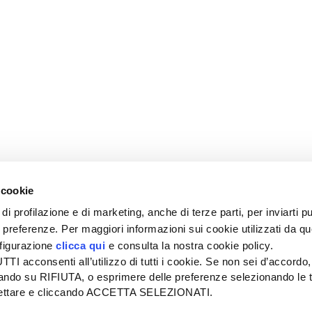
 cookie
di profilazione e di marketing, anche di terze parti, per inviarti pu
ue preferenze. Per maggiori informazioni sui cookie utilizzati da q
nfigurazione
clicca qui
e consulta la nostra cookie policy.
SEDE
PUBBLICITÀ
I acconsenti all’utilizzo di tutti i cookie. Se non sei d’accordo,
Tel + 39.045.8057511
Tel + 39.045.
liccando su RIFIUTA, o esprimere delle preferenze selezionando le t
info@informatoreagrario.it
pubblicita@inf
ccettare e cliccando ACCETTA SELEZIONATI.