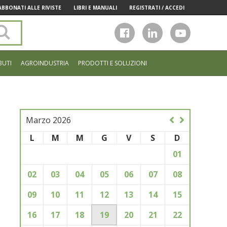
ABBONATI ALLE RIVISTE
LIBRI E MANUALI
REGISTRATI / ACCEDI
Cerca
nel
sito
BUTI
AGROINDUSTRIA
PRODOTTI E SOLUZIONI
Marzo 2026
L
M
M
G
V
S
D
01
02
03
04
05
06
07
08
09
10
11
12
13
14
15
16
17
18
19
20
21
22