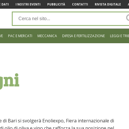
 DATI
I NOSTRI EVENTI
PUBBLICITÀ
CONTATTI
RIVISTA DIGITALE
VE
PAC E MERCATI
MECCANICA
DIFESA E FERTILIZZAZIONE
LEGGI E TRI
gni
 di Bari si svolgerà Enoliexpo, Fiera internazionale di
i olio di oliva e vino che rafforza la sua posizione nel