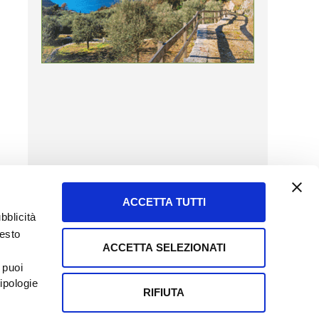
ACCETTA TUTTI
bblicità
uesto
ACCETTA SELEZIONATI
SERVIZIO CLIENTI
 puoi
8057523
Tel + 39.045.8009480
ipologie
ormatoreagrario.it
clienti@informatoreagrario.it
RIFIUTA