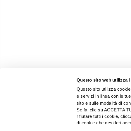
Questo sito web utilizza i
Questo sito utilizza cookie 
e servizi in linea con le t
sito e sulle modalità di co
Se fai clic su ACCETTA TUTT
rifiutare tutti i cookie, c
EDIZIONI L'INFORMATORE AGRARIO Srl
di cookie che desideri a
Via Bencivenga-Biondiani, 16 - 37133 Verona - I