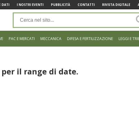
 DATI
I NOSTRI EVENTI
PUBBLICITÀ
CONTATTI
RIVISTA DIGITALE
VE
PAC E MERCATI
MECCANICA
DIFESA E FERTILIZZAZIONE
LEGGI E TRI
per il range di date.