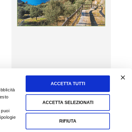
ACCETTA TUTTI
bblicità
uesto
ACCETTA SELEZIONATI
SERVIZIO CLIENTI
 puoi
8057523
Tel + 39.045.8009480
ipologie
ormatoreagrario.it
clienti@informatoreagrario.it
RIFIUTA