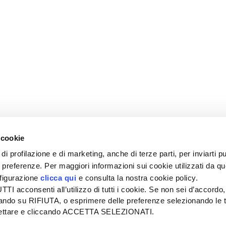
 cookie
di profilazione e di marketing, anche di terze parti, per inviarti pu
ue preferenze. Per maggiori informazioni sui cookie utilizzati da q
nfigurazione
clicca qui
e consulta la nostra cookie policy.
SEDE
PUBBLICITÀ
I acconsenti all’utilizzo di tutti i cookie. Se non sei d’accordo,
Tel + 39.045.8057511
Tel + 39.045.
liccando su RIFIUTA, o esprimere delle preferenze selezionando le t
info@informatoreagrario.it
pubblicita@inf
ccettare e cliccando ACCETTA SELEZIONATI.