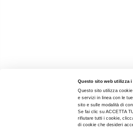
Questo sito web utilizza i
Questo sito utilizza cookie 
e servizi in linea con le t
sito e sulle modalità di co
Se fai clic su ACCETTA TUTT
rifiutare tutti i cookie, c
EDIZIONI L'INFORMATORE AGRARIO Srl
di cookie che desideri a
Via Bencivenga-Biondiani, 16 - 37133 Verona - I