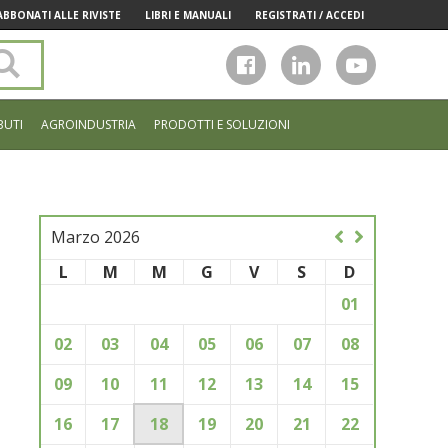
ABBONATI ALLE RIVISTE
LIBRI E MANUALI
REGISTRATI / ACCEDI
Cerca
nel
sito
BUTI
AGROINDUSTRIA
PRODOTTI E SOLUZIONI
Marzo 2026
L
M
M
G
V
S
D
01
02
03
04
05
06
07
08
09
10
11
12
13
14
15
16
17
18
19
20
21
22