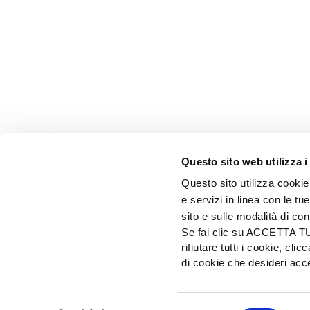
Questo sito web utilizza i
Questo sito utilizza cookie 
e servizi in linea con le t
sito e sulle modalità di co
Se fai clic su ACCETTA TUTT
rifiutare tutti i cookie, c
EDIZIONI L'INFORMATORE AGRARIO Srl
di cookie che desideri a
Via Bencivenga-Biondiani, 16 - 37133 Verona - I