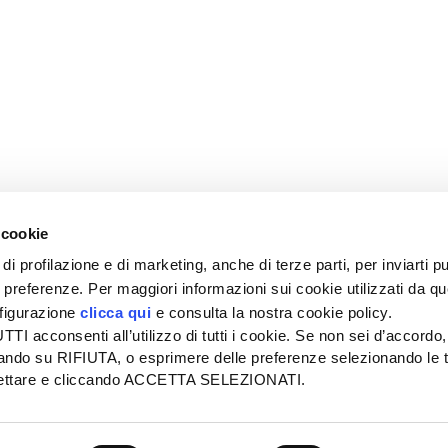
 cookie
di profilazione e di marketing, anche di terze parti, per inviarti pu
ue preferenze. Per maggiori informazioni sui cookie utilizzati da q
nfigurazione
clicca qui
e consulta la nostra cookie policy.
SEDE
PUBBLICITÀ
I acconsenti all’utilizzo di tutti i cookie. Se non sei d’accordo,
Tel + 39.045.8057511
Tel + 39.045.
liccando su RIFIUTA, o esprimere delle preferenze selezionando le t
info@informatoreagrario.it
pubblicita@inf
ccettare e cliccando ACCETTA SELEZIONATI.