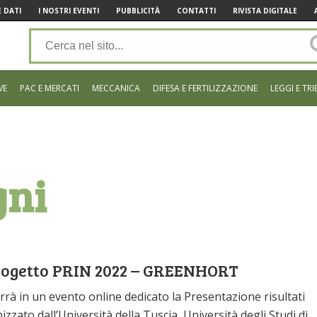
 DATI
I NOSTRI EVENTI
PUBBLICITÀ
CONTATTI
RIVISTA DIGITALE
VE
PAC E MERCATI
MECCANICA
DIFESA E FERTILIZZAZIONE
LEGGI E TRI
gni
 progetto PRIN 2022 – GREENHORT
errà in un evento online dedicato la Presentazione risultati
ato dall’Università della Tuscia, Università degli Studi di