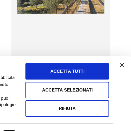
ACCETTA TUTTI
bblicità
uesto
ACCETTA SELEZIONATI
SERVIZIO CLIENTI
 puoi
8057523
Tel + 39.045.8009480
ipologie
ormatoreagrario.it
clienti@informatoreagrario.it
RIFIUTA