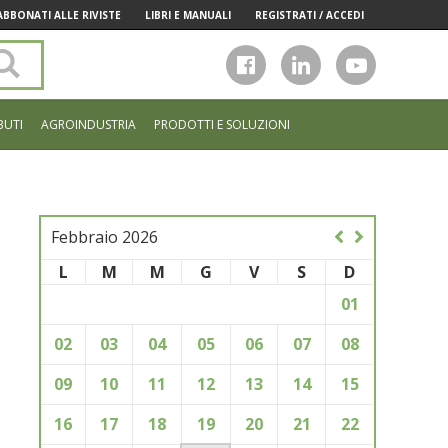
ABBONATI ALLE RIVISTE
LIBRI E MANUALI
REGISTRATI / ACCEDI
Cerca
nel
sito
BUTI
AGROINDUSTRIA
PRODOTTI E SOLUZIONI
Febbraio 2026
L
M
M
G
V
S
D
01
02
03
04
05
06
07
08
09
10
11
12
13
14
15
16
17
18
19
20
21
22