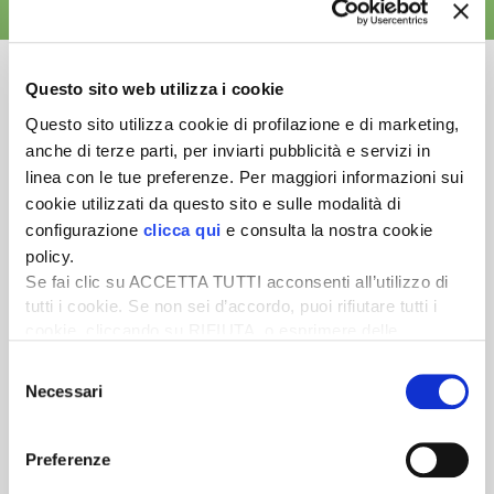
ALTRE NEWS
Questo sito web utilizza i cookie
Questo sito utilizza cookie di profilazione e di marketing,
anche di terze parti, per inviarti pubblicità e servizi in
Newsletter
linea con le tue preferenze. Per maggiori informazioni sui
Scopri un servizio d'informazione di alta qualità. Tagliato sulle tue
cookie utilizzati da questo sito e sulle modalità di
esigenze.
configurazione
clicca qui
e consulta la nostra cookie
policy.
ISCRIVITI
Se fai clic su ACCETTA TUTTI acconsenti all’utilizzo di
tutti i cookie. Se non sei d’accordo, puoi rifiutare tutti i
cookie, cliccando su RIFIUTA, o esprimere delle
preferenze selezionando le tipologie di cookie che
Selezione
desideri accettare e cliccando ACCETTA SELEZIONATI.
Necessari
del
consenso
Preferenze