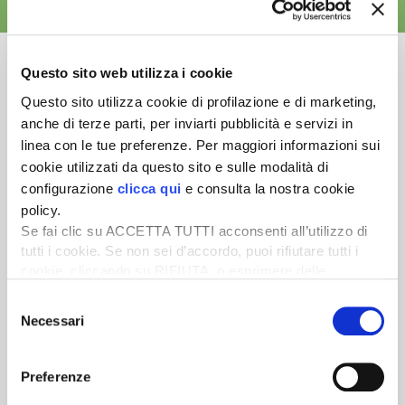
ALTRE NEWS
Questo sito web utilizza i cookie
Questo sito utilizza cookie di profilazione e di marketing,
anche di terze parti, per inviarti pubblicità e servizi in
Newsletter
linea con le tue preferenze. Per maggiori informazioni sui
Scopri un servizio d'informazione di alta qualità. Tagliato sulle tue
cookie utilizzati da questo sito e sulle modalità di
esigenze.
configurazione
clicca qui
e consulta la nostra cookie
policy.
ISCRIVITI
Se fai clic su ACCETTA TUTTI acconsenti all’utilizzo di
tutti i cookie. Se non sei d’accordo, puoi rifiutare tutti i
cookie, cliccando su RIFIUTA, o esprimere delle
preferenze selezionando le tipologie di cookie che
Selezione
desideri accettare e cliccando ACCETTA SELEZIONATI.
Necessari
del
consenso
Preferenze