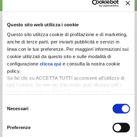
ALTRE NEWS
Questo sito web utilizza i cookie
Questo sito utilizza cookie di profilazione e di marketing,
anche di terze parti, per inviarti pubblicità e servizi in
Newsletter
linea con le tue preferenze. Per maggiori informazioni sui
Scopri un servizio d'informazione di alta qualità. Tagliato sulle tue
cookie utilizzati da questo sito e sulle modalità di
esigenze.
configurazione
clicca qui
e consulta la nostra cookie
policy.
ISCRIVITI
Se fai clic su ACCETTA TUTTI acconsenti all’utilizzo di
tutti i cookie. Se non sei d’accordo, puoi rifiutare tutti i
cookie, cliccando su RIFIUTA, o esprimere delle
preferenze selezionando le tipologie di cookie che
Selezione
desideri accettare e cliccando ACCETTA SELEZIONATI.
Necessari
del
consenso
Preferenze