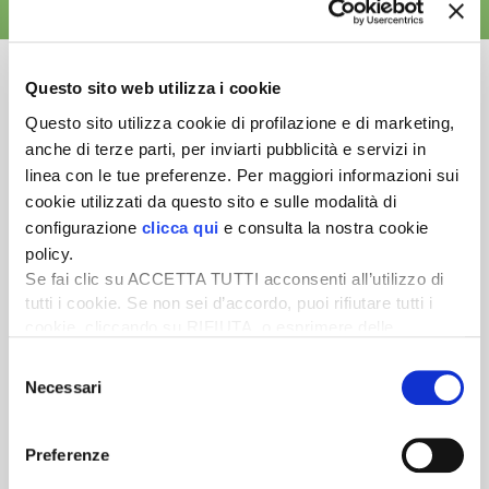
ALTRE NEWS
Questo sito web utilizza i cookie
Questo sito utilizza cookie di profilazione e di marketing,
anche di terze parti, per inviarti pubblicità e servizi in
Newsletter
linea con le tue preferenze. Per maggiori informazioni sui
Scopri un servizio d'informazione di alta qualità. Tagliato sulle tue
cookie utilizzati da questo sito e sulle modalità di
esigenze.
configurazione
clicca qui
e consulta la nostra cookie
policy.
ISCRIVITI
Se fai clic su ACCETTA TUTTI acconsenti all’utilizzo di
tutti i cookie. Se non sei d’accordo, puoi rifiutare tutti i
cookie, cliccando su RIFIUTA, o esprimere delle
preferenze selezionando le tipologie di cookie che
Selezione
desideri accettare e cliccando ACCETTA SELEZIONATI.
Necessari
del
consenso
Preferenze