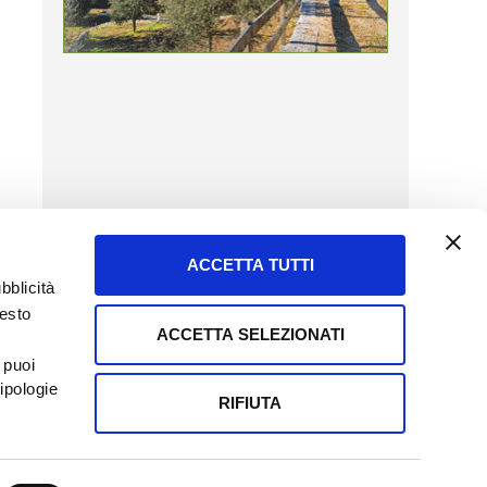
ACCETTA TUTTI
bblicità
uesto
ACCETTA SELEZIONATI
SERVIZIO CLIENTI
 puoi
8057523
Tel + 39.045.8009480
ipologie
ormatoreagrario.it
clienti@informatoreagrario.it
RIFIUTA