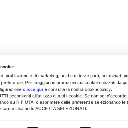
 cookie
di profilazione e di marketing, anche di terze parti, per inviarti pu
ue preferenze. Per maggiori informazioni sui cookie utilizzati da q
nfigurazione
clicca qui
e consulta la nostra cookie policy.
SEDE
PUBBLICITÀ
I acconsenti all’utilizzo di tutti i cookie. Se non sei d’accordo,
Tel + 39.045.8057511
Tel + 39.045.
liccando su RIFIUTA, o esprimere delle preferenze selezionando le t
info@informatoreagrario.it
pubblicita@inf
ccettare e cliccando ACCETTA SELEZIONATI.