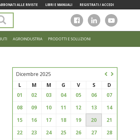
ABBONATI ALLE RIVISTE
LIBRI E MANUALI
REGISTRATI / ACCEDI
Cerca
nel
sito
BUTI
AGROINDUSTRIA
PRODOTTI E SOLUZIONI
Dicembre 2025
L
M
M
G
V
S
D
01
02
03
04
05
06
07
08
09
10
11
12
13
14
15
16
17
18
19
20
21
22
23
24
25
26
27
28