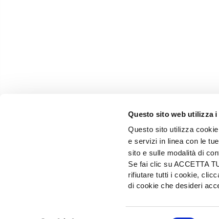
Questo sito web utilizza i
Questo sito utilizza cookie 
e servizi in linea con le t
sito e sulle modalità di co
Se fai clic su ACCETTA TUTT
rifiutare tutti i cookie, c
EDIZIONI L'INFORMATORE AGRARIO Srl
di cookie che desideri a
Via Bencivenga-Biondiani, 16 - 37133 Verona - I