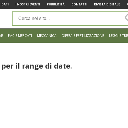
 DATI
I NOSTRI EVENTI
PUBBLICITÀ
CONTATTI
RIVISTA DIGITALE
VE
PAC E MERCATI
MECCANICA
DIFESA E FERTILIZZAZIONE
LEGGI E TRI
per il range di date.